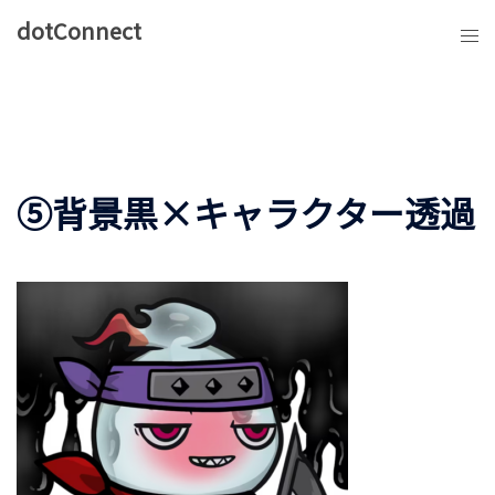
コ
dotConnect
ン
テ
ン
ツ
へ
ス
⑤背景黒×キャラクター透過
キ
ッ
プ