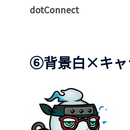
コ
dotConnect
ン
テ
ン
ツ
へ
ス
⑥背景白×キャ
キ
ッ
プ