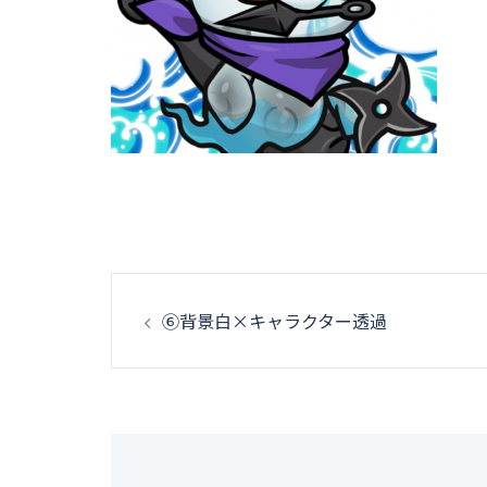
投
⑥背景白×キャラクター透過
稿
ナ
ビ