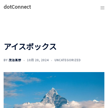
コ
dotConnect
ン
テ
ン
ツ
へ
ス
アイスボックス
キ
ッ
プ
BY
茂治髙野
10月 20, 2024
UNCATEGORIZED