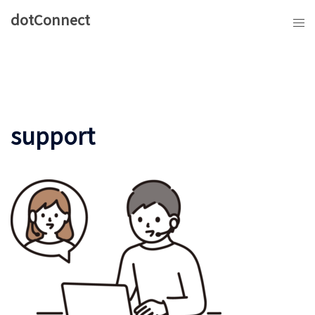
コ
dotConnect
ン
テ
ン
ツ
へ
ス
support
キ
ッ
プ