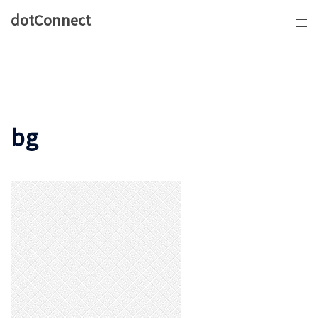
コ
dotConnect
ン
テ
ン
ツ
へ
ス
bg
キ
ッ
プ